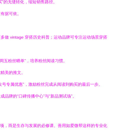
买”的无缝转化，缩短销售路径。
策有据可依。
vintage 穿搭历史科普；运动品牌可专注运动场景穿搭
“周五粉丝晒单”，培养粉丝阅读习惯。
觉精美的推文。
众号专属优惠”，激励粉丝完成从阅读到购买的最后一步。
品牌的“口碑传播中心”与“新品测试场”。
可选项，而是生存与发展的必修课。善用如爱微帮这样的专业化