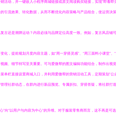
销活动，并一键嵌入小程序商城链接或原文阅读购买链接，实现“即看即
来的引流效果、转化数据，从而不断优化内容策略与产品组合，使运营决
复古还是潮牌运动？内容必须与品牌定位高度一致。例如，复古风店铺可多做 
变化，提前规划月度内容主题，如“周一穿搭灵感”、“周三面料小课堂”、
身视频、细节特写至关重要。可与爱微帮的图文编辑功能结合，制作出视
菜单栏直接设置商城入口，并利用爱微帮的营销活动工具，定期策划“公
管理社群动态，在群内进行新品预览、专属折扣、穿搭答疑，将社群打造成
为中心”向“以用户与内容为中心”的升维。对于服装零售商而言，这不再是