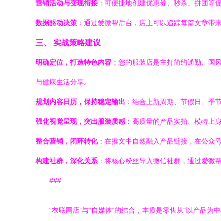
营销活动与变现衔接
：可便捷地创建优惠券、秒杀、拼团等促
数据驱动决策
：通过爱微帮后台，店主可以追踪每篇文章带
三、 实战策略建议
明确定位，打造特色内容
：您的服装店是主打简约通勤、国风
与健康生活分享。
规划内容日历，保持稳定输出
：结合上新周期、节假日、季节
强化视觉呈现，突出服装质感
：高质量的产品实拍、模特上
整合营销，闭环转化
：在推文中自然融入产品链接，在公众号
构建社群，深化关系
：将核心粉丝导入微信社群，通过爱微帮
###
“衣联网店”与“自媒体”的结合，本质是零售从“以产品