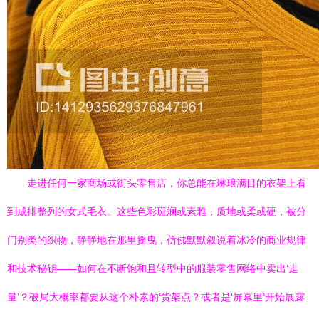
走进任何一家商场或街头零售店，你总能在琳琅满目的衣架上看
到成排整列的女式毛衣。这些色彩斑斓或素雅，质地或柔或硬，被分
门别类的织物，静静地在那里摇曳，仿佛默默叙说着冰冷的商业规律
和技术秘钥——如何在不断饱和且转型中的服装零售网络中卖出‘走
量’？破局大概率都要从这个朴素的‘货架点？或者是‘屏幕里’开始展露