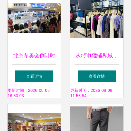
字
北京冬奥会倒计时
从0到1猛铺私域，
一分半主题特许商
女装大佬圈粉百万
查看详情
查看详情
品亮相王府井工美
背后藏着4个高招
更新时间：2026-08-08
更新时间：2026-08-08
16:50:03
11:56:54
大厦冬奥店